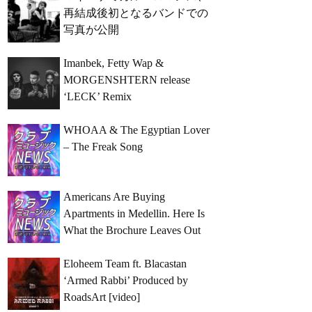
再結成後初となるバンドでの
写真が公開
Imanbek, Fetty Wap &
MORGENSHTERN release
‘LECK’ Remix
WHOAA & The Egyptian Lover
– The Freak Song
Americans Are Buying
Apartments in Medellin. Here Is
What the Brochure Leaves Out
Eloheem Team ft. Blacastan
‘Armed Rabbi’ Produced by
RoadsArt [video]