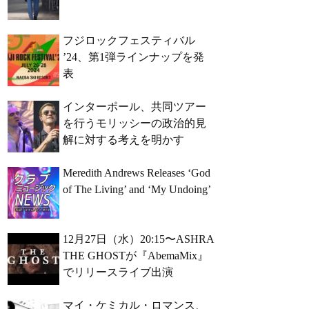
フジロックフェスティバル
’24、第1弾ラインナップを発
表
インターポール、共同ツアー
を行うモリッシーの政治的見
解に対する考えを明かす
Meredith Andrews Releases ‘God
of The Living’ and ‘My Undoing’
12月27日（水）20:15〜ASHRA
THE GHOSTが『AbemaMix』
でリリースライブ出演
マイ・ケミカル・ロマンス、