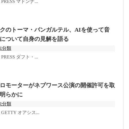
o: PRESS マドンナ...
クのトーマ・バンガルテル、AIを使って音
について自身の見解を語る
未分類
o: PRESS ダフト・...
ロモーターがネブワース公演の開催許可を取
明らかに
未分類
o: GETTY オアシス...