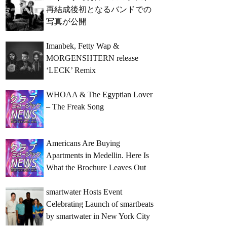
再結成後初となるバンドでの
写真が公開
Imanbek, Fetty Wap &
MORGENSHTERN release
‘LECK’ Remix
WHOAA & The Egyptian Lover
– The Freak Song
Americans Are Buying
Apartments in Medellin. Here Is
What the Brochure Leaves Out
smartwater Hosts Event
Celebrating Launch of smartbeats
by smartwater in New York City