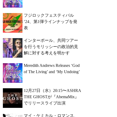
フジロックフェスティバル
’24、第1弾ラインナップを発
表
インターポール、共同ツアー
を行うモリッシーの政治的見
解に対する考えを明かす
Meredith Andrews Releases ‘God
of The Living’ and ‘My Undoing’
12月27日（水）20:15〜ASHRA
THE GHOSTが『AbemaMix』
でリリースライブ出演
マイ・ケミカル・ロマンス、