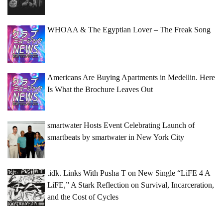
WHOAA & The Egyptian Lover – The Freak Song
Americans Are Buying Apartments in Medellin. Here
Is What the Brochure Leaves Out
smartwater Hosts Event Celebrating Launch of
smartbeats by smartwater in New York City
.idk. Links With Pusha T on New Single “LiFE 4 A
LiFE,” A Stark Reflection on Survival, Incarceration,
and the Cost of Cycles