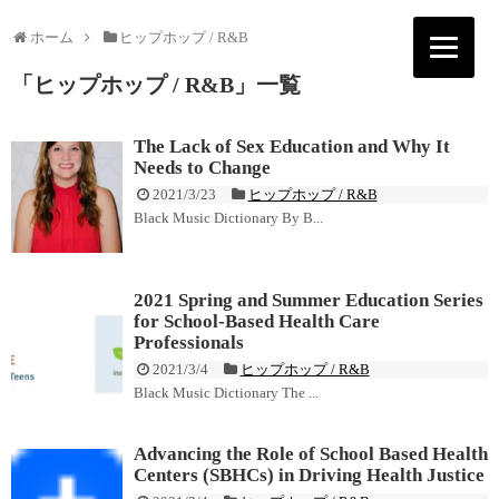
ホーム
ヒップホップ / R&B
「
ヒップホップ / R&B
」
一覧
The Lack of Sex Education and Why It
Needs to Change
2021/3/23
ヒップホップ / R&B
Black Music Dictionary By B...
2021 Spring and Summer Education Series
for School-Based Health Care
Professionals
2021/3/4
ヒップホップ / R&B
Black Music Dictionary The ...
Advancing the Role of School Based Health
Centers (SBHCs) in Driving Health Justice