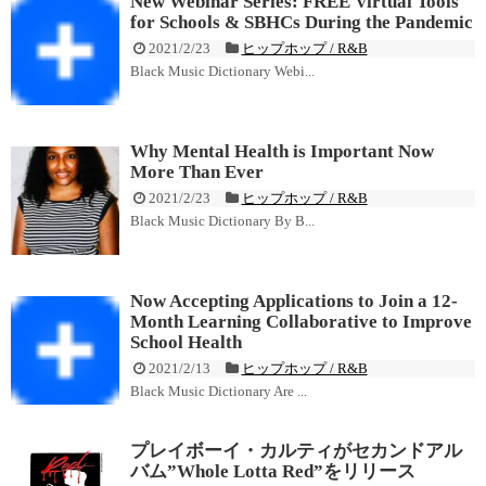
New Webinar Series: FREE Virtual Tools
for Schools & SBHCs During the Pandemic
2021/2/23
ヒップホップ / R&B
Black Music Dictionary Webi...
Why Mental Health is Important Now
More Than Ever
2021/2/23
ヒップホップ / R&B
Black Music Dictionary By B...
Now Accepting Applications to Join a 12-
Month Learning Collaborative to Improve
School Health
2021/2/13
ヒップホップ / R&B
Black Music Dictionary Are ...
プレイボーイ・カルティがセカンドアル
バム”Whole Lotta Red”をリリース