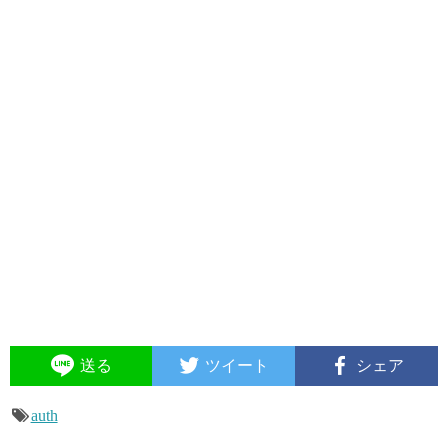
送る
ツイート
シェア
auth