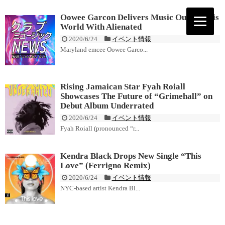
Oowee Garcon Delivers Music Out Of This
World With Alienated
2020/6/24
イベント情報
Maryland emcee Oowee Garco...
Rising Jamaican Star Fyah Roiall
Showcases The Future of “Grimehall” on
Debut Album Underrated
2020/6/24
イベント情報
Fyah Roiall (pronounced “r...
Kendra Black Drops New Single “This
Love” (Ferrigno Remix)
2020/6/24
イベント情報
NYC-based artist Kendra Bl...