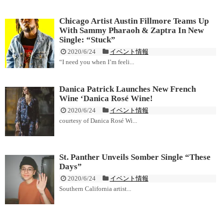
Chicago Artist Austin Fillmore Teams Up
With Sammy Pharaoh & Zaptra In New
Single: “Stuck”
2020/6/24
イベント情報
“I need you when I’m feeli...
Danica Patrick Launches New French
Wine ‘Danica Rosé Wine!
2020/6/24
イベント情報
courtesy of Danica Rosé Wi...
St. Panther Unveils Somber Single “These
Days”
2020/6/24
イベント情報
Southern California artist...