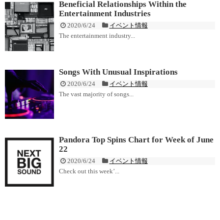
Beneficial Relationships Within the
Entertainment Industries
2020/6/24
イベント情報
The entertainment industry...
Songs With Unusual Inspirations
2020/6/24
イベント情報
The vast majority of songs...
Pandora Top Spins Chart for Week of June
22
2020/6/24
イベント情報
Check out this week’...