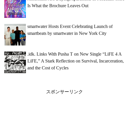
Is What the Brochure Leaves Out
smartwater Hosts Event Celebrating Launch of
smartbeats by smartwater in New York City
.idk. Links With Pusha T on New Single “LiFE 4 A
LiFE,” A Stark Reflection on Survival, Incarceration,
and the Cost of Cycles
スポンサーリンク