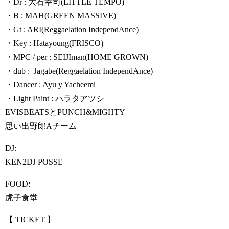
・Dr : 大石幸司(LITTLE TEMPO)
・B : MAH(GREEN MASSIVE)
・Gt : ARI(Reggaelation IndependAnce)
・Key : Hatayoung(FRISCO)
・MPC / per : SEIJIman(HOME GROWN)
・dub : Jagabe(Reggaelation IndependAnce)
・Dancer : Ayu y Yacheemi
・Light Paint : ハラタアツシ
EVISBEATSとPUNCH&MIGHTY
思い出野郎Aチーム
DJ:
KEN2DJ POSSE
FOOD:
虎子食堂
【 TICKET 】