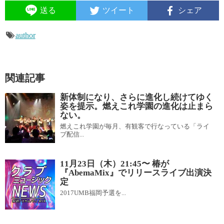
送る
ツイート
シェア
author
関連記事
新体制になり、さらに進化し続けてゆく
姿を提示。燃えこれ学園の進化は止まら
ない。
燃えこれ学園が毎月、有観客で行なっている「ライ
ブ配信...
11月23日（木）21:45〜 椿が
『AbemaMix』でリリースライブ出演決
定
2017UMB福岡予選を...