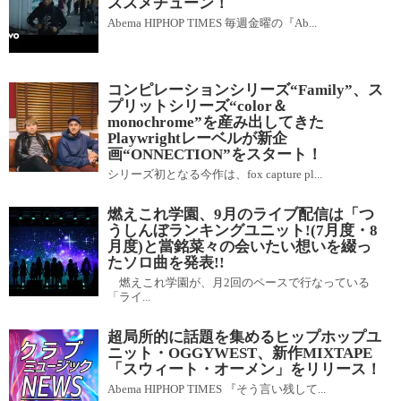
ススメチューン！
Abema HIPHOP TIMES 毎週金曜の『Ab...
コンピレーションシリーズ“Family”、ス
プリットシリーズ“color＆
monochrome”を産み出してきた
Playwrightレーベルが新企
画“ONNECTION”をスタート！
シリーズ初となる今作は、fox capture pl...
燃えこれ学園、9月のライブ配信は「つ
うしんぼランキングユニット!(7月度・8
月度)と當銘菜々の会いたい想いを綴っ
たソロ曲を発表!!
燃えこれ学園が、月2回のペースで行なっている
「ライ...
超局所的に話題を集めるヒップホップユ
ニット・OGGYWEST、新作MIXTAPE
「スウィート・オーメン」をリリース！
Abema HIPHOP TIMES 『そう言い残して...