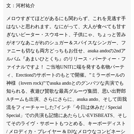
文：河村祐介
メロウすぎてほどがあるにも関わらず、これを見逃す手
はないと思われます。なにがって、大人が食べても甘す
ぎないビーター・スウヰート、子供にゃ、ちょっと苦み
がオツなあこがれのシュガー＆スパイスなシンガー、フ
ァニーも切なも両方どっちもお任せ、asuka andoの2ndア
ルバム『あまいひとくち』のリリース・パーティー・フ
ァイナルですよ！ ご当地UNITに端を発する名物パーテ
ィ、Erectionのサポートのもとで開催。”ミラーボールの
神様（lovers rock)”でasuka andoとのグンバツな共演でも
知られる、夜遊び賛歌な最高グルーヴ集団、思い出野郎
Aチームも出演、さらにさらに、asuka ando、そして田我
流をフィーチャーした7インチ「今日は休みだ / Special
Special」での共演も記憶にあたらしいEVISBEATS、そし
てそのライヴ・サポートもつとめる、キーボーディスト
/ メロディカ・プレイヤー & DJなメロウなコンビネーシ