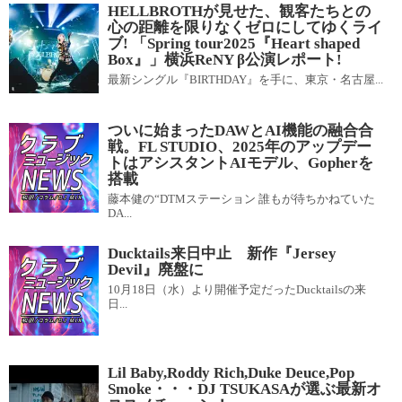
HELLBROTHが見せた、観客たちとの
心の距離を限りなくゼロにしてゆくライ
ブ! 「Spring tour2025『Heart shaped
Box』」横浜ReNY β公演レポート!
最新シングル『BIRTHDAY』を手に、東京・名古屋...
ついに始まったDAWとAI機能の融合合
戦。FL STUDIO、2025年のアップデー
トはアシスタントAIモデル、Gopherを
搭載
藤本健の“DTMステーション 誰もが待ちかねていた
DA...
Ducktails来日中止 新作『Jersey
Devil』廃盤に
10月18日（水）より開催予定だったDucktailsの来
日...
Lil Baby,Roddy Rich,Duke Deuce,Pop
Smoke・・・DJ TSUKASAが選ぶ最新オ