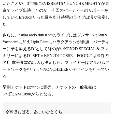
いたことや、3年前にEVISBEATSとPUNCH&MIGHTYが東
京でライブ出演したのが、今回のパーティーのサポートを
しているErectionだった縁もあり待望のライブ出演が決定し
た。
さらに、asuka ando dub u setのライブにはダンサーのAyu y
Yacheemiに加えLight Paintにハラタアツシが参加、パーティ
ーに華を添えるDJとして縁の深いKEN2D SPECIAL & ファ
ミリーによるDJ SET＝KEN2DJ POSSE、FOODには渋谷の
名店 虎子食堂の出店も決定した。フライヤーはアルバムア
ートワークを担当したNONCHELEEがデザインを行ってい
る。
早割チケットはすでに完売、チケットの一般発売は
3/4(日)AM 10:00からとなる。
今宵ほおばる、あまいひとくち