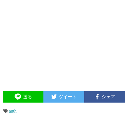
送る
ツイート
シェア
auth