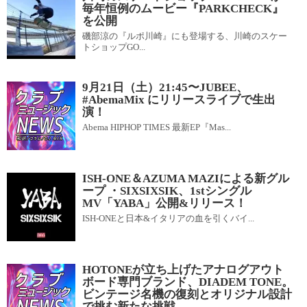
毎年恒例のムービー『PARKCHECK』
を公開
磯部涼の『ルポ川崎』にも登場する、川崎のスケー
トショップGO...
9月21日（土）21:45〜JUBEE、
#AbemaMix にリリースライブで生出
演！
Abema HIPHOP TIMES 最新EP『Mas...
ISH-ONE＆AZUMA MAZIによる新グル
ープ ・SIXSIXSIK、1stシングル
MV「YABA」公開&リリース！
ISH-ONEと日本&イタリアの血を引くバイ...
HOTONEが立ち上げたアナログアウト
ボード専門ブランド、DIADEM TONE。
ビンテージ名機の復刻とオリジナル設計
で挑む新たな挑戦