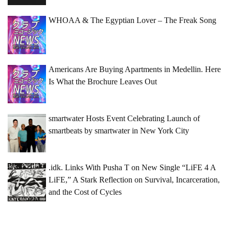
WHOAA & The Egyptian Lover – The Freak Song
Americans Are Buying Apartments in Medellin. Here
Is What the Brochure Leaves Out
smartwater Hosts Event Celebrating Launch of
smartbeats by smartwater in New York City
.idk. Links With Pusha T on New Single “LiFE 4 A
LiFE,” A Stark Reflection on Survival, Incarceration,
and the Cost of Cycles