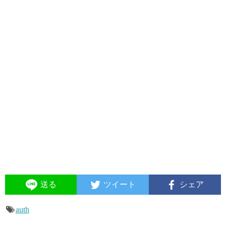
送る
ツイート
シェア
auth