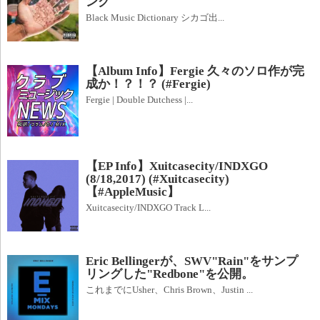
ング
Black Music Dictionary シカゴ出...
【Album Info】Fergie 久々のソロ作が完
成か！？！？ (#Fergie)
Fergie | Double Dutchess |...
【EP Info】Xuitcasecity/INDXGO
(8/18,2017) (#Xuitcasecity)
【#AppleMusic】
Xuitcasecity/INDXGO Track L...
Eric Bellingerが、SWV"Rain"をサンプ
リングした"Redbone"を公開。
これまでにUsher、Chris Brown、Justin ...