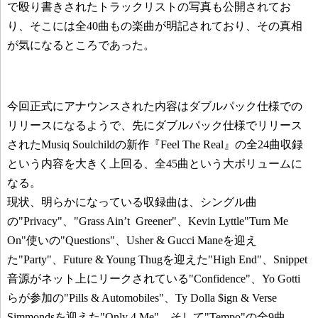
で殴り書きされたトラックリストの写真も公開されてお
り、そこには全40曲もの楽曲が明記されており、その真相
が気になるところであった。
今回正式にアナウンスされた内容はダブルパック仕様での
リリースになるようで、先にダブルパック仕様でリリース
されたMusiq Soulchildの新作『Feel The Real』の全24曲収録
という内容を大きく上回る、全45曲という大ボリュームに
なる。
現状、明らかになっている収録曲は、シングル曲
の"Privacy"、"Grass Ain’t Greener"、Kevin Lyttle"Turn Me
On"使いの"Questions"、Usher & Gucci Maneを迎え
た"Party"、Future & Young Thugを迎えた"High End"、Snippet
音源がネット上にリークされている"Confidence"、Yo Gotti
らが参加の"Pills & Automobiles"、Ty Dolla $ign & Verse
Simmondsを迎えた"Only 4 Me"、そして"Tempo"の全9曲。