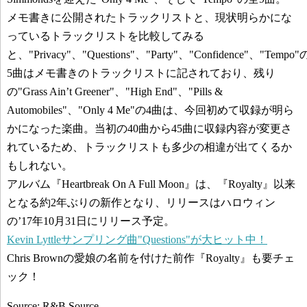
メモ書きに公開されたトラックリストと、現状明らかにな
っているトラックリストを比較してみる
と、"Privacy"、"Questions"、"Party"、"Confidence"、"Tempo"
5曲はメモ書きのトラックリストに記されており、残り
の"Grass Ain’t Greener"、"High End"、"Pills &
Automobiles"、"Only 4 Me"の4曲は、今回初めて収録が明ら
かになった楽曲。当初の40曲から45曲に収録内容が変更さ
れているため、トラックリストも多少の相違が出てくるか
もしれない。
アルバム『Heartbreak On A Full Moon』は、『Royalty』以来
となる約2年ぶりの新作となり、リリースはハロウィン
の’17年10月31日にリリース予定。
Kevin Lyttleサンプリング曲"Questions"が大ヒット中！
Chris Brownの愛娘の名前を付けた前作『Royalty』も要チェ
ック！
Source: R&B Source