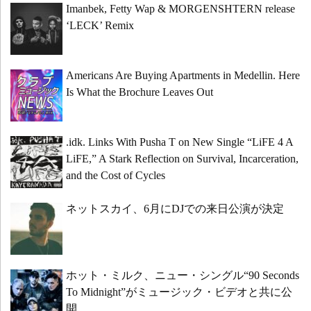
Imanbek, Fetty Wap & MORGENSHTERN release
‘LECK’ Remix
Americans Are Buying Apartments in Medellin. Here
Is What the Brochure Leaves Out
.idk. Links With Pusha T on New Single “LiFE 4 A
LiFE,” A Stark Reflection on Survival, Incarceration,
and the Cost of Cycles
ネットスカイ、6月にDJでの来日公演が決定
ホット・ミルク、ニュー・シングル“90 Seconds
To Midnight”がミュージック・ビデオと共に公
開