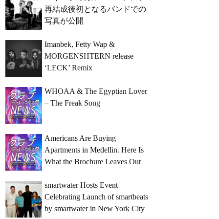
再結成後初となるバンドでの
写真が公開
Imanbek, Fetty Wap &
MORGENSHTERN release
‘LECK’ Remix
WHOAA & The Egyptian Lover
– The Freak Song
Americans Are Buying
Apartments in Medellin. Here Is
What the Brochure Leaves Out
smartwater Hosts Event
Celebrating Launch of smartbeats
by smartwater in New York City