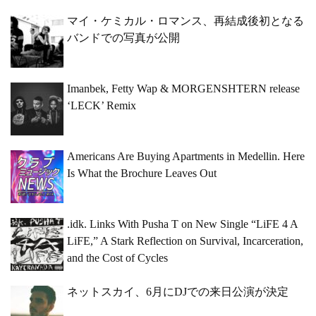
マイ・ケミカル・ロマンス、再結成後初となる
バンドでの写真が公開
Imanbek, Fetty Wap & MORGENSHTERN release
‘LECK’ Remix
Americans Are Buying Apartments in Medellin. Here
Is What the Brochure Leaves Out
.idk. Links With Pusha T on New Single “LiFE 4 A
LiFE,” A Stark Reflection on Survival, Incarceration,
and the Cost of Cycles
ネットスカイ、6月にDJでの来日公演が決定