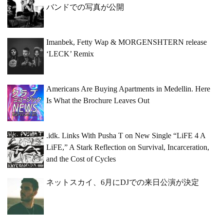
バンドでの写真が公開
Imanbek, Fetty Wap & MORGENSHTERN release
‘LECK’ Remix
Americans Are Buying Apartments in Medellin. Here
Is What the Brochure Leaves Out
.idk. Links With Pusha T on New Single “LiFE 4 A
LiFE,” A Stark Reflection on Survival, Incarceration,
and the Cost of Cycles
ネットスカイ、6月にDJでの来日公演が決定