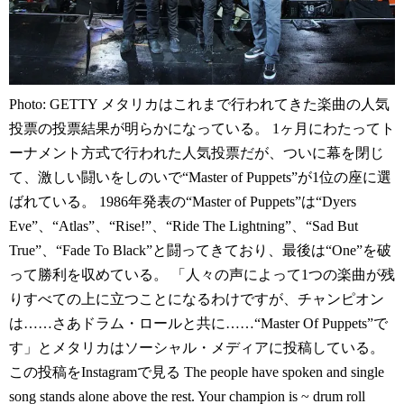
Photo: GETTY メタリカはこれまで行われてきた楽曲の人気
投票の投票結果が明らかになっている。 1ヶ月にわたってト
ーナメント方式で行われた人気投票だが、ついに幕を閉じ
て、激しい闘いをしのいで“Master of Puppets”が1位の座に選
ばれている。 1986年発表の“Master of Puppets”は“Dyers
Eve”、“Atlas”、“Rise!”、“Ride The Lightning”、“Sad But
True”、“Fade To Black”と闘ってきており、最後は“One”を破
って勝利を収めている。 「人々の声によって1つの楽曲が残
りすべての上に立つことになるわけですが、チャンピオン
は……さあドラム・ロールと共に……“Master Of Puppets”で
す」とメタリカはソーシャル・メディアに投稿している。
この投稿をInstagramで見る The people have spoken and single
song stands alone above the rest. Your champion is ~ drum roll