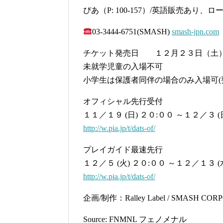
ぴあ（P: 100-157）/英語販売あり、ローソン（L
03-3444-6751(SMASH)
smash-jpn.com
チケット発売日 １２月２３日（土
未就学児童の入場不可
小学生は保護者同伴の場合のみ入場可(
オフィシャル先行受付
１１／１９ (日) ２０:００ ～１２／３ 
http://w.pia.jp/t/dats-of/
プレイガイド最速先行
１２／５ (火) ２０:００ ～１２／１３ 
http://w.pia.jp/t/dats-of/
企画/制作：Ralley Label / SMASH COR
Source: FNMNL フェノメナル