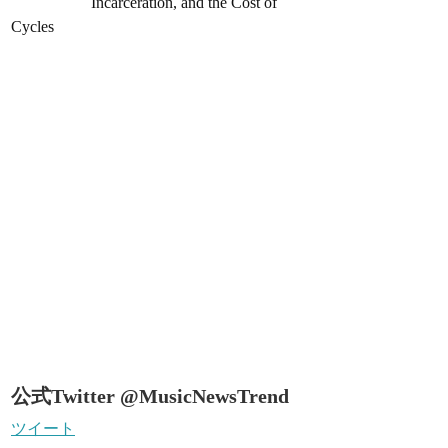
Incarceration, and the Cost of
Cycles
公式Twitter @MusicNewsTrend
ツイート