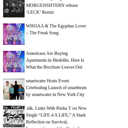
MORGENSHTERN release
‘LECK’ Remix
WHOAA & The Egyptian Lover
– The Freak Song
Americans Are Buying
Apartments in Medellin. Here Is
What the Brochure Leaves Out
smartwater Hosts Event
Celebrating Launch of smartbeats
by smartwater in New York City
.idk. Links With Pusha T on New
Single “LiFE 4 A LiFE,” A Stark
Reflection on Survival,