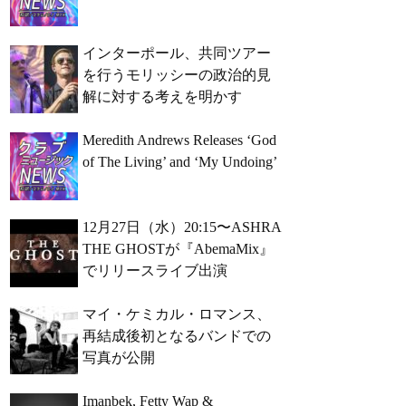
インターポール、共同ツアー
を行うモリッシーの政治的見
解に対する考えを明かす
Meredith Andrews Releases ‘God
of The Living’ and ‘My Undoing’
12月27日（水）20:15〜ASHRA
THE GHOSTが『AbemaMix』
でリリースライブ出演
マイ・ケミカル・ロマンス、
再結成後初となるバンドでの
写真が公開
Imanbek, Fetty Wap &