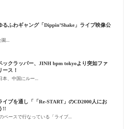
ふわギャング「Dippin’Shake」ライブ映像公
...
クラッパー、JINH bpm tokyoより突如ファ
リース！
ES 日本、中国にルー...
ブを通し「「Re-START」のCD2000人にお
!!
のペースで行なっている「ライブ...