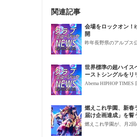
関連記事
会場をロックオン！ゆる
開
昨年長野県のアルプス公園
世界標準の超ハイスペッ
ーストシングルをリ
Abema HIPHOP TIM
燃えこれ学園、新春ライ
届け企画達成」を誓う
燃えこれ学園が、月2回