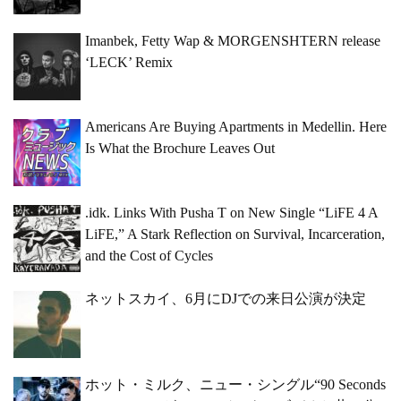
Imanbek, Fetty Wap & MORGENSHTERN release
‘LECK’ Remix
Americans Are Buying Apartments in Medellin. Here
Is What the Brochure Leaves Out
.idk. Links With Pusha T on New Single “LiFE 4 A
LiFE,” A Stark Reflection on Survival, Incarceration,
and the Cost of Cycles
ネットスカイ、6月にDJでの来日公演が決定
ホット・ミルク、ニュー・シングル“90 Seconds