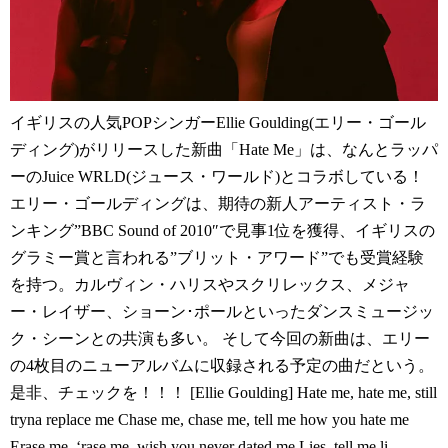
イギリスの人気POPシンガーEllie Goulding(エリー・ゴール
ディング)がリリースした新曲「Hate Me」は、なんとラッパ
ーのJuice WRLD(ジュース・ワールド)とコラボしている！
エリー・ゴールディングは、期待の新人アーティスト・ラ
ンキング”BBC Sound of 2010″で見事1位を獲得、イギリスの
グラミー賞と言われる”ブリット・アワード”でも受賞経験
を持つ。カルヴィン・ハリスやスクリレックス、メジャ
ー・レイザー、ショーン･ポールといったダンスミュージッ
ク・シーンとの共演も多い。 そして今回の新曲は、エリー
の4枚目のニューアルバムに収録される予定の曲だという。
是非、チェックを！！！ [Ellie Goulding] Hate me, hate me, still
tryna replace me Chase me, chase me, tell me how you hate me
Erase me, ‘rase me, wish you never dated me Lies, tell me li…