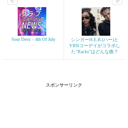
Sour Deez – 4th Of July
シンガーH.E.R.(ハー)と
YBNコーデイがコラボし
た”Racks”はどんな曲？
スポンサーリンク