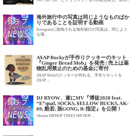
海外旅行中の写真は同じようなものばか
りであることを証明する動画
Instagramに投稿される海外旅行の写真は、同じよう
な場...
A$AP Rockyが手作りクッキーのキット
『Ginger Bread Mob』を発売 | 売上は薬
物乱用禁止のための基金に寄付
A$AP Mobのクッキーが作れる、手作りキットを
A$AP ...
DJ RYOW、遂にMV『博徒2020 feat.
“E”qual, SOCKS, ¥ELLOW BUCKS, AK-
69, 般若, 孫GONG, R-指定』を公開！
Abema HIPHOP TIMES HIP HOP ...