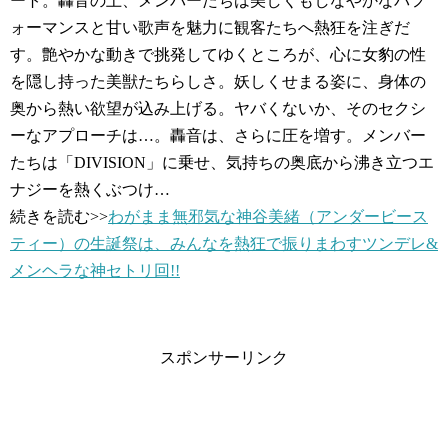
ート。轟音の上、メンバーたちは美しくもしなやかなパフ
ォーマンスと甘い歌声を魅力に観客たちへ熱狂を注ぎだ
す。艶やかな動きで挑発してゆくところが、心に女豹の性
を隠し持った美獣たちらしさ。妖しくせまる姿に、身体の
奥から熱い欲望が込み上げる。ヤバくないか、そのセクシ
ーなアプローチは…。轟音は、さらに圧を増す。メンバー
たちは「DIVISION」に乗せ、気持ちの奥底から沸き立つエ
ナジーを熱くぶつけ…
続きを読む>>
わがまま無邪気な神谷美緒（アンダービース
ティー）の生誕祭は、みんなを熱狂で振りまわすツンデレ&
メンヘラな神セトリ回!!
スポンサーリンク