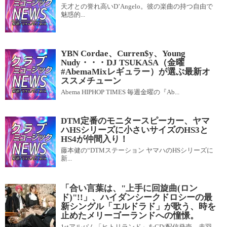
天才との誉れ高いD’Angelo。彼の楽曲の持つ自由で
魅惑的...
YBN Cordae、Curren$y、Young
Nudy・・・DJ TSUKASA（金曜
#AbemaMixレギュラー）が選ぶ最新オ
ススメチューン
Abema HIPHOP TIMES 毎週金曜の『Ab...
DTM定番のモニタースピーカー、ヤマ
ハHSシリーズに小さいサイズのHS3と
HS4が仲間入り！
藤本健の“DTMステーション ヤマハのHSシリーズに
新...
「合い言葉は、"上手に回旋曲(ロン
ド)"!!」、ハイダンシークドロシーの最
新シングル「エルドラド」が歌う、時を
止めたメリーゴーランドへの憧憬。
1stアルバム「ヒトリランド」をCD/配信発売。赤羽...