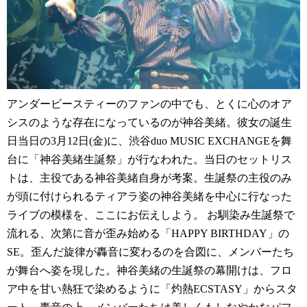
アンダービースティーのファンの中でも、とくに心のオア
シスのような存在になっているのが神谷美緒。彼女の誕生
日当日の3月12日(金)に、渋谷duo MUSIC EXCHANGEを舞
台に「神谷美緒生誕祭」が行なわれた。当日のセットリス
トは、主役である神谷美緒自身が考案。生誕祭の主役のみ
が頭に付けられるティアラ姿の神谷美緒を中心に行なった
ライブの模様を、ここにお伝えしよう。 お馴染み生誕祭で
流れる、次第に音が歪み始める「HAPPY BIRTHDAY」の
SE。歪んだ旋律が轟音に変わるのを合図に、メンバーたち
が舞台へ姿を現した。神谷美緒の生誕祭の幕開けは、フロ
ア中を甘い熱狂で染めるように「灼熱ECSTASY」からスタ