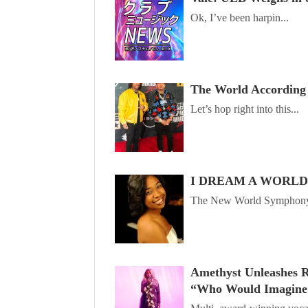
Ok, I’ve been harpin...
The World According
Let’s hop right into this...
I DREAM A WORLD Fe
The New World Symphony
Amethyst Unleashes R
“Who Would Imagine