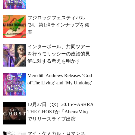
フジロックフェスティバル
’24、第1弾ラインナップを発
表
インターポール、共同ツアー
を行うモリッシーの政治的見
解に対する考えを明かす
Meredith Andrews Releases ‘God
of The Living’ and ‘My Undoing’
12月27日（水）20:15〜ASHRA
THE GHOSTが『AbemaMix』
でリリースライブ出演
マイ・ケミカル・ロマンス、