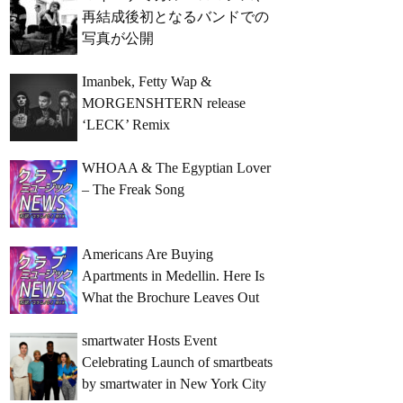
再結成後初となるバンドでの
写真が公開
Imanbek, Fetty Wap &
MORGENSHTERN release
‘LECK’ Remix
WHOAA & The Egyptian Lover
– The Freak Song
Americans Are Buying
Apartments in Medellin. Here Is
What the Brochure Leaves Out
smartwater Hosts Event
Celebrating Launch of smartbeats
by smartwater in New York City