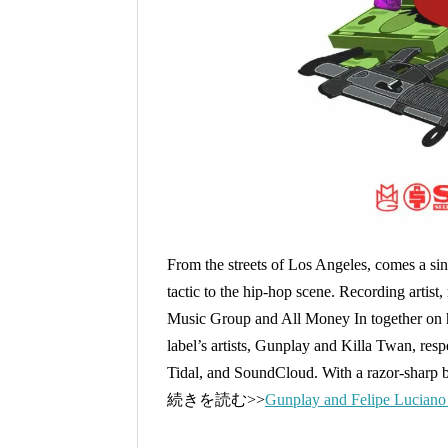
From the streets of Los Angeles, comes a si
tactic to the hip-hop scene. Recording artist
Music Group and All Money In together on his
label’s artists, Gunplay and Killa Twan, res
Tidal, and SoundCloud. With a razor-sharp 
続きを読む>>
Gunplay and Felipe Luciano