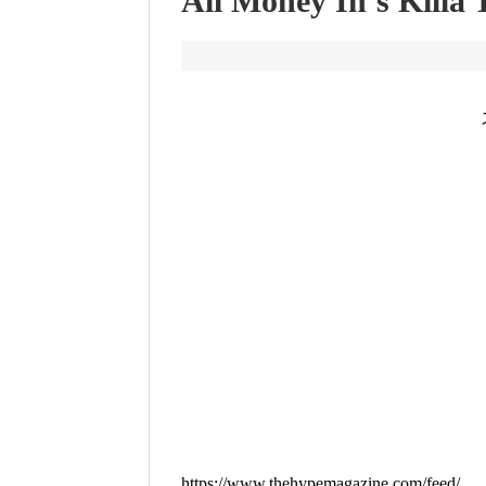
All Money In’s Killa
https://www.thehypemagazine.com/feed/