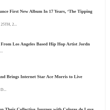
unce First New Album In 17 Years, ‘The Tipping
5TH, 2...
 From Los Angeles Based Hip Hop Artist Jordn
..
nd Brings Internet Star Ace Morris to Live
D...
n Their Collective Journey with Colores de Love