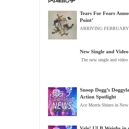
Tears For Fears Anno
Point’
ARRIVING FEBRUARY 2
New Single and Video
The new single and video .
Snoop Dogg’s Doggyla
Action Spotlight
Ace Morris Shines in New 
Vale! ULB Weighs in o