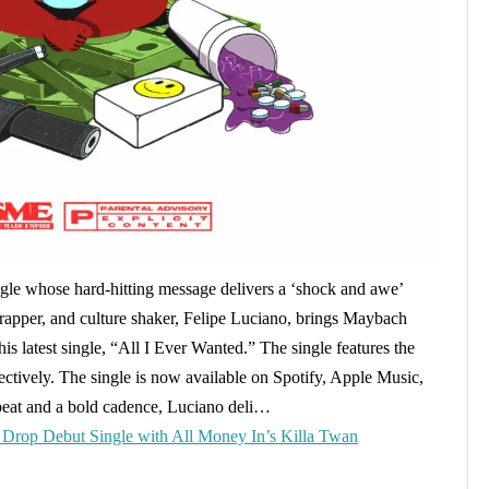
ngle whose hard-hitting message delivers a ‘shock and awe’
, rapper, and culture shaker, Felipe Luciano, brings Maybach
 latest single, “All I Ever Wanted.” The single features the
pectively. The single is now available on Spotify, Apple Music,
beat and a bold cadence, Luciano deli…
 Drop Debut Single with All Money In’s Killa Twan