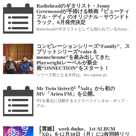
Radioheadのギタリスト・Jonny
Greenwoodが手掛ける映画『ビューティ
フル・デイ』のオリジナル・サウンドト
ラック、6月発売決定
Radioheadのギタリストとしても知られているJonny...
コンピレーションシリーズ“Family”、ス
プリットシリーズ“color＆
monochrome”を産み出してきた
Playwrightレーベルが新企
画“ONNECTION”をスタート！
シリーズ初となる今作は、fox capture pl...
Mr Twin Sisterが『Salt』から初の
MV「Arien FM」を公開。
NYを拠点に活動するエクスペリメンタル・ポップ・
グル...
【震撼】 week dudus、1st ALBUM
『XD』を12月30日（月）に2枚同時リリ