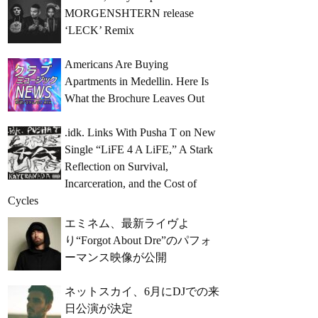
MORGENSHTERN release
‘LECK’ Remix
Americans Are Buying
Apartments in Medellin. Here Is
What the Brochure Leaves Out
.idk. Links With Pusha T on New
Single “LiFE 4 A LiFE,” A Stark
Reflection on Survival,
Incarceration, and the Cost of
Cycles
エミネム、最新ライヴよ
り“Forgot About Dre”のパフォ
ーマンス映像が公開
ネットスカイ、6月にDJでの来
日公演が決定