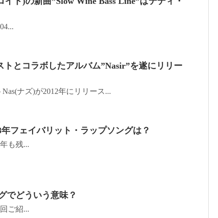
イド)の新曲”Slow Wine Bass Line”はテディ・
04...
トとコラボしたアルバム”Nasir”を遂にリリー
s(ナズ)が2012年にリリース...
18年フェイバリット・ラップソングは？
 今年も残...
ラングでどういう意味？
 前回ご紹...