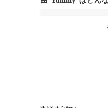
曲”Yummy”はどん
Black Music Dictionary