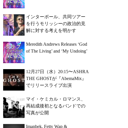
インターポール、共同ツアー
を行うモリッシーの政治的見
解に対する考えを明かす
Meredith Andrews Releases ‘God
of The Living’ and ‘My Undoing’
12月27日（水）20:15〜ASHRA
THE GHOSTが『AbemaMix』
でリリースライブ出演
マイ・ケミカル・ロマンス、
再結成後初となるバンドでの
写真が公開
Imanbek, Fetty Wap &