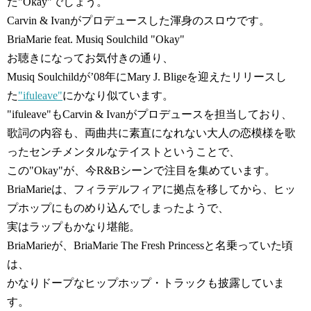
た"Okay"でしょう。
Carvin & Ivanがプロデュースした渾身のスロウです。
BriaMarie feat. Musiq Soulchild "Okay"
お聴きになってお気付きの通り、
Musiq Soulchildが’08年にMary J. Bligeを迎えたリリースし
た
"ifuleave"
にかなり似ています。
"ifuleave"もCarvin & Ivanがプロデュースを担当しており、
歌詞の内容も、両曲共に素直になれない大人の恋模様を歌
ったセンチメンタルなテイストということで、
この"Okay"が、今R&Bシーンで注目を集めています。
BriaMarieは、フィラデルフィアに拠点を移してから、ヒッ
プホップにものめり込んでしまったようで、
実はラップもかなり堪能。
BriaMarieが、BriaMarie The Fresh Princessと名乗っていた頃
は、
かなりドープなヒップホップ・トラックも披露していま
す。