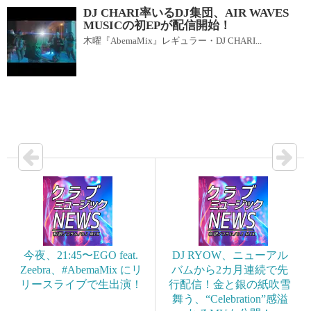
DJ CHARI率いるDJ集団、AIR WAVES
MUSICの初EPが配信開始！
木曜『AbemaMix』レギュラー・DJ CHARI...
今夜、21:45〜EGO feat.
DJ RYOW、ニューアル
Zeebra、#AbemaMix にリ
バムから2カ月連続で先
リースライブで生出演！
行配信！金と銀の紙吹雪
舞う、“Celebration”感溢