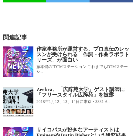
関連記事
作家事務所が運営する、プロ直伝のレッ
スンが受けられる「作詞・作曲ラボラト
リーズ」が面白い
藤本健の“DTMステーション これまでもDTMステー
シ...
Zeebra、「広辞苑大学」ゲスト講師に
「フリースタイル広辞苑」を披露
2018年1月12、13、14日に東京・3331 A...
サイコパスが好きなアーティストは
EminemやJustin Bieberという研究結果