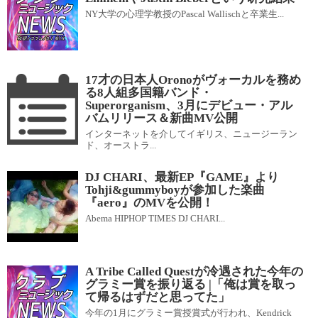
NY大学の心理学教授のPascal Wallischと卒業生...
17才の日本人Oronoがヴォーカルを務め
る8人組多国籍バンド・
Superorganism、3月にデビュー・アル
バムリリース＆新曲MV公開
インターネットを介してイギリス、ニュージーラン
ド、オーストラ...
DJ CHARI、最新EP『GAME』より
Tohji&gummyboyが参加した楽曲
『aero』のMVを公開！
Abema HIPHOP TIMES DJ CHARI...
A Tribe Called Questが冷遇された今年の
グラミー賞を振り返る |「俺は賞を取っ
て帰るはずだと思ってた」
今年の1月にグラミー賞授賞式が行われ、Kendrick