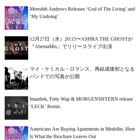
Meredith Andrews Releases ‘God of The Living’ and
‘My Undoing’
12月27日（水）20:15〜ASHRA THE GHOSTが
『AbemaMix』でリリースライブ出演
マイ・ケミカル・ロマンス、再結成後初となる
バンドでの写真が公開
Imanbek, Fetty Wap & MORGENSHTERN release
‘LECK’ Remix
Americans Are Buying Apartments in Medellin. Here
Is What the Brochure Leaves Out