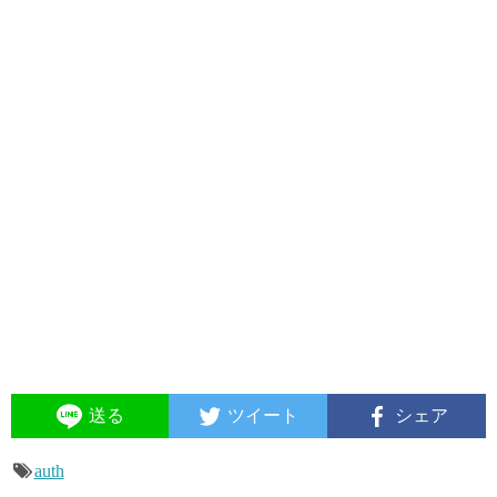
送る
ツイート
シェア
auth