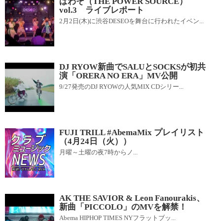
ぱわそ（THE POWER SOURCE）
vol.3 ライブレポート
2月2日(木)に渋谷DESEOを舞台に行われたイベン...
DJ RYOW新曲でSALUとSOCKSが初共
演「ORERA NO ERA」MV公開
9/27発売のDJ RYOWの人気MIX CDシリー...
FUJI TRILL #AbemaMix プレイリスト
（4月24日（火））
月曜～土曜の夜7時からノ...
AK THE SAVIOR & Leon Fanourakis、
新曲「PICCOLO」のMVを解禁！
Abema HIPHOP TIMES NYフラットブッ...