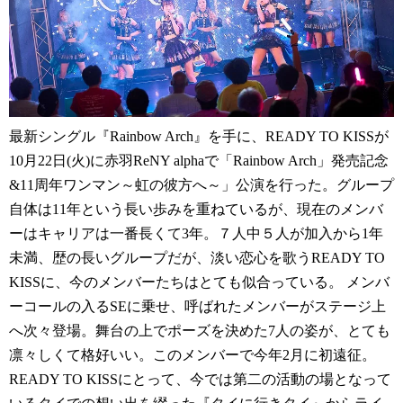
最新シングル『Rainbow Arch』を手に、READY TO KISSが
10月22日(火)に赤羽ReNY alphaで「Rainbow Arch」発売記念
&11周年ワンマン～虹の彼方へ～」公演を行った。グループ
自体は11年という長い歩みを重ねているが、現在のメンバ
ーはキャリアは一番長くて3年。７人中５人が加入から1年
未満、歴の長いグループだが、淡い恋心を歌うREADY TO
KISSに、今のメンバーたちはとても似合っている。 メンバ
ーコールの入るSEに乗せ、呼ばれたメンバーがステージ上
へ次々登場。舞台の上でポーズを決めた7人の姿が、とても
凛々しくて格好いい。このメンバーで今年2月に初遠征。
READY TO KISSにとって、今では第二の活動の場となって