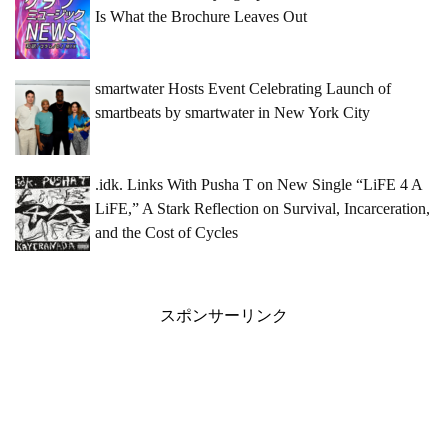
Is What the Brochure Leaves Out
smartwater Hosts Event Celebrating Launch of
smartbeats by smartwater in New York City
.idk. Links With Pusha T on New Single “LiFE 4 A
LiFE,” A Stark Reflection on Survival, Incarceration,
and the Cost of Cycles
スポンサーリンク