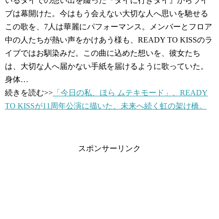
いるタイでの想い出を綴った『タイに行きタイ』からライ
ブは幕開けた。今はもう会えない大切な人へ思いを馳せる
この歌を、7人は華麗にパフォーマンス。メンバーとフロア
中の人たちが熱い声をかけあう様も、READY TO KISSのラ
イブではお馴染みだ。この曲に込めた想いを、彼女たち
は、大切な人へ届かない手紙を届けるように歌っていた。
身体…
続きを読む>>
「今日の私、ほら ムテキモード」、READY
TO KISSが11周年公演に描いた、未来へ続く虹の架け橋。
スポンサーリンク