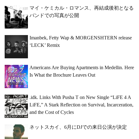
マイ・ケミカル・ロマンス、再結成後初となる
バンドでの写真が公開
Imanbek, Fetty Wap & MORGENSHTERN release
‘LECK’ Remix
Americans Are Buying Apartments in Medellin. Here
Is What the Brochure Leaves Out
.idk. Links With Pusha T on New Single “LiFE 4 A
LiFE,” A Stark Reflection on Survival, Incarceration,
and the Cost of Cycles
ネットスカイ、6月にDJでの来日公演が決定