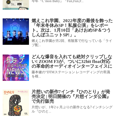
今年『C’mon Baby』『Fun,Fun,F...
燃えこれ学園、2022年度の最後を飾った
「年末冬休みSP！私服公演」をレポー
ト。次は、1月10日「あけおめSP＆つう
しんぼユニットSP!」。
燃えこれ学園が月2回、有観客で行なっている「ライ
ブ配...
どんな爆音を入れても絶対クリップしな
い! ZOOM F3が、ついに32bit float対応
の革命的オーディオインターフェイスに
藤本健の“DTMステーション レコーディングの常識
を根...
片想いの新作7インチ『ひのとり』が発
売決定 | 明日開催の『片想インダ公園』
で先行販売
片想いが、1年2ヶ月ぶりの新作となる7インチシング
ル『ひのと...