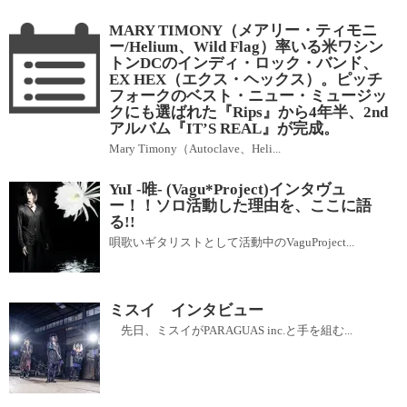
MARY TIMONY（メアリー・ティモニ
ー/Helium、Wild Flag）率いる米ワシン
トンDCのインディ・ロック・バンド、
EX HEX（エクス・ヘックス）。ピッチ
フォークのベスト・ニュー・ミュージッ
クにも選ばれた『Rips』から4年半、2nd
アルバム『IT’S REAL』が完成。
Mary Timony（Autoclave、Heli...
YuI -唯- (Vagu*Project)インタヴュ
ー！！ソロ活動した理由を、ここに語
る!!
唄歌いギタリストとして活動中のVaguProject...
ミスイ インタビュー
先日、ミスイがPARAGUAS inc.と手を組む...