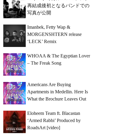
再結成後初となるバンドでの
写真が公開
Imanbek, Fetty Wap &
MORGENSHTERN release
‘LECK’ Remix
WHOAA & The Egyptian Lover
– The Freak Song
Americans Are Buying
Apartments in Medellin. Here Is
What the Brochure Leaves Out
Eloheem Team ft. Blacastan
‘Armed Rabbi’ Produced by
RoadsArt [video]