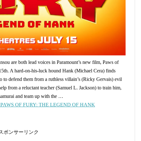
ou are both lead voices in Paramount’s new film, Paws of
 15th. A hard-on-his-luck hound Hank (Michael Cera) finds
o to defend them from a ruthless villain’s (Ricky Gervais) evil
help from a reluctant teacher (Samuel L. Jackson) to train him,
 samurai and team up with the …
ar in PAWS OF FURY: THE LEGEND OF HANK
スポンサーリンク