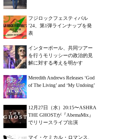
フジロックフェスティバル
’24、第1弾ラインナップを発
表
インターポール、共同ツアー
を行うモリッシーの政治的見
解に対する考えを明かす
Meredith Andrews Releases ‘God
of The Living’ and ‘My Undoing’
12月27日（水）20:15〜ASHRA
THE GHOSTが『AbemaMix』
でリリースライブ出演
マイ・ケミカル・ロマンス、