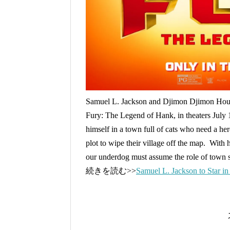
Samuel L. Jackson and Djimon Djimon Houns
Fury: The Legend of Hank, in theaters July
himself in a town full of cats who need a her
plot to wipe their village off the map. With 
our underdog must assume the role of town
続きを読む>>
Samuel L. Jackson to St